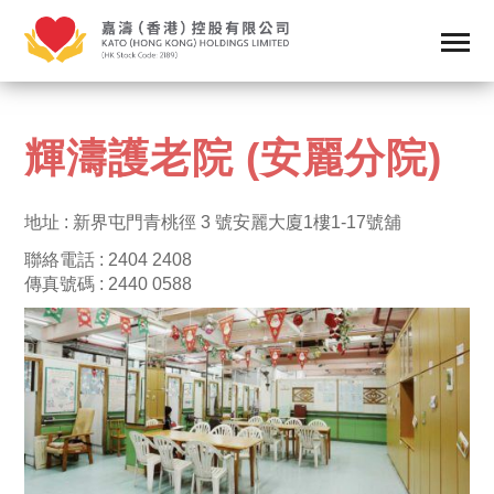
輝濤護老院 (安麗分院)
地址 : 新界屯門青桃徑 3 號安麗大廈1樓1-17號舖
聯絡電話 : 2404 2408
傳真號碼 : 2440 0588