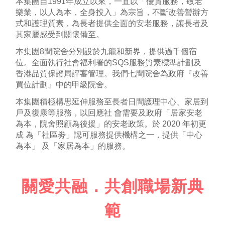
本集團自1991年成立以來，一直以「優質服務，敬老
樂業，以人為本，全身投入」為宗旨，不斷改善營辦方
式和護理質素，為長者提供全面的安老服務，讓長者及
其家屬感受到關懷備至。
本集團8間院舍分別設於九龍和新界，提供過千個宿
位。全面執行社會福利署的SQS服務質素標準計劃及
香港品質保證局評審管理。我們七間院舍為政府『改善
買位計劃』中的甲級院舍。
本集團積極構思延伸服務至長者日間護理中心、家居到
戶及復康等服務，以回應社 會需要及政府「居家安老
為本，院舍照顧為後援」的安老政策。於 2020 年初更
成 為「社區劵」認可服務提供機構之一，提供「中心
為本」 及「家居為本」的服務。
關愛共融．共創職場新典
範