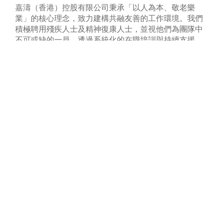
嘉濤（香港）控股有限公司秉承「以人為本、敬老樂
業」的核心理念，致力建構共融友善的工作環境。我們
積極聘用殘疾人士及精神復康人士，並視他們為團隊中
不可或缺的一員。透過系統化的在職培訓與持續支援，
我們協助他們發揮潛能，融入工作，與同儕攜手為長者
提供關懷入微、專業優質的服務。
我們深信，每位員工皆擁有獨特才能與貢獻。只要給予
信任、理解與適切配合，便能釋放他們的光芒，營造出
一個尊重多元、互相扶持的職場文化。嘉濤一直積極推
動殘疾共融，實踐平等與關愛共存的價值觀，並期望與
社會各界攜手，建構一個真正包容的未來。
「健康和有活力」
是人生最大的財富。
我們每一位員工都抱著「敬老樂業」的信念，為長者們
提供專業的護理照顧外，更提供不同院內、戶外活動，
令入住的長者有充實、愉快的晚年。讓員工成為長者們