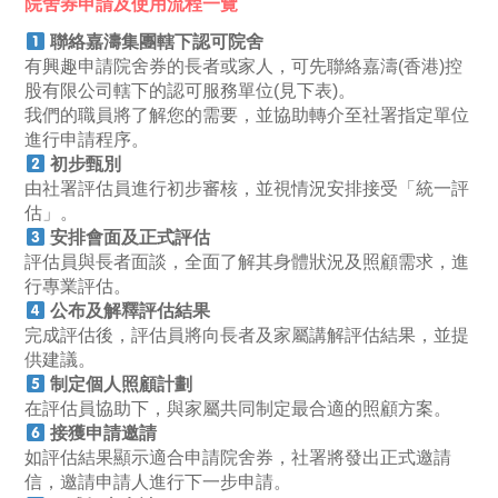
院舍券申請及使用流程一覽
聯絡嘉濤集團轄下認可院舍
有興趣申請院舍券的長者或家人，可先聯絡嘉濤(香港)控
股有限公司轄下的認可服務單位(見下表)。
我們的職員將了解您的需要，並協助轉介至社署指定單位
進行申請程序。
初步甄別
由社署評估員進行初步審核，並視情況安排接受「統一評
估」。
安排會面及正式評估
評估員與長者面談，全面了解其身體狀況及照顧需求，進
行專業評估。
公布及解釋評估結果
完成評估後，評估員將向長者及家屬講解評估結果，並提
供建議。
制定個人照顧計劃
在評估員協助下，與家屬共同制定最合適的照顧方案。
接獲申請邀請
如評估結果顯示適合申請院舍券，社署將發出正式邀請
信，邀請申請人進行下一步申請。