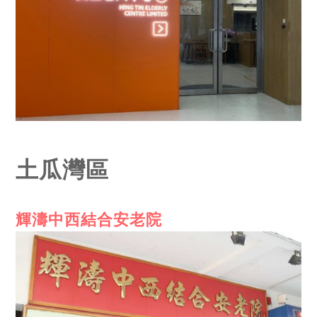
土瓜灣區
輝濤中西結合安老院