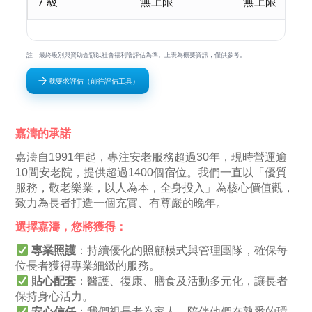
7 級
無上限
無上限
註：最終級別與資助金額以社會福利署評估為準。上表為概要資訊，僅供參考。
我要求評估（前往評估工具）
嘉濤的承諾
嘉濤自1991年起，專注安老服務超過30年，現時營運逾
10間安老院，提供超過1400個宿位。我們一直以「優質
服務，敬老樂業，以人為本，全身投入」為核心價值觀，
致力為長者打造一個充實、有尊嚴的晚年。
選擇嘉濤，您將獲得：
專業照護
：持續優化的照顧模式與管理團隊，確保每
位長者獲得專業細緻的服務。
貼心配套
：醫護、復康、膳食及活動多元化，讓長者
保持身心活力。
安心信任
：我們視長者為家人，陪伴他們在熟悉的環