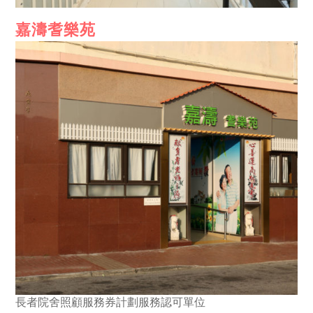
嘉濤耆樂苑
長者院舍照顧服務券計劃服務認可單位