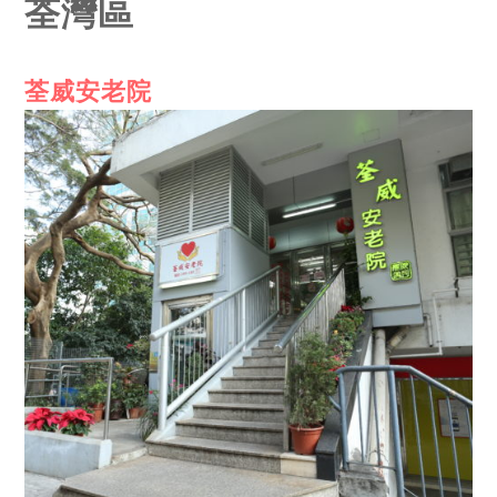
荃灣區
荃威安老院