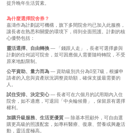
提升晚年生活質素。
為什麼選擇院舍券？
嘉濤作為計劃認可機構，旗下多間院舍均已加入此服務，
讓長者在熟悉和關愛的環境下，得到全面照護。計劃的核
心優勢包括：
靈活選擇、自由轉換
— 「錢跟人走」，長者可選擇參與
計劃的任何認可院舍，並可因應個人需要隨時轉院，不受
原來地點限制。
公平資助、量力而為
— 資助級別共分為0至7級，根據申
請者的入息與資產狀況調整資助額，確保支援最需要的
人。
試住安排、決定安心
— 長者可在六個月的試用期內入住
院舍，如不適應，可退回「中央輪候冊」，保留原有選擇
權利。
加購升級服務、生活更優質
— 除基本照顧外，可自由選
購更高級的照護配套，如專科醫療、復康、營養或興趣活
動，靈活度極高。