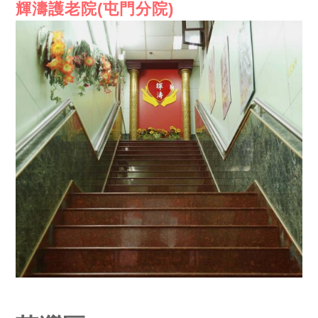
輝濤護老院(屯門分院)