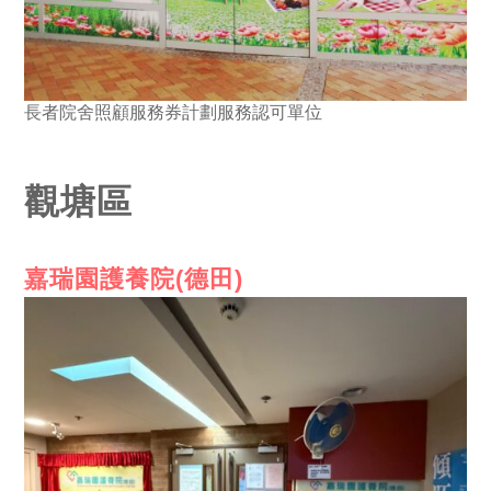
長者院舍照顧服務券計劃服務認可單位
觀塘區
嘉瑞園護養院(德田)