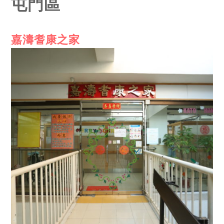
屯門區
嘉濤耆康之家