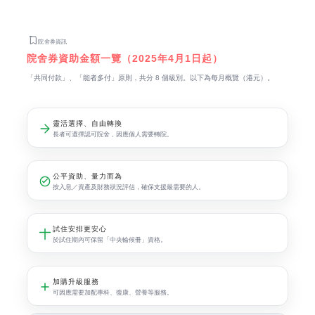
院舍券資訊
院舍券資助金額一覽（2025年4月1日起）
「共同付款」、「能者多付」原則，共分 8 個級別。以下為每月概覽（港元）。
靈活選擇、自由轉換
長者可選擇認可院舍，因應個人需要轉院。
公平資助、量力而為
按入息／資產及財務狀況評估，確保支援最需要的人。
試住安排更安心
於試住期內可保留「中央輪候冊」資格。
加購升級服務
可因應需要加配專科、復康、營養等服務。