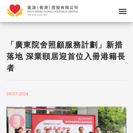
「廣東院舍照顧服務計劃」新措
落地 深業頤居迎首位入冊港籍長
者
24/07/2024