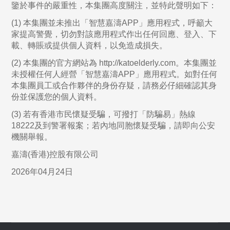
鑒於事件的嚴重性，本集團高度關注，並特此聲明如下：
(1) 本集團並未推出「智慧嘉濤APP」應用程式，呼籲大
家提高警覺，切勿對該應用程式作出任何回應、登入、下
載、轉賬或提供個人資料，以免造成損失。
(2) 本集團的官方網站為 http://katoelderly.com。本集團並
未授權任何人經營「智慧嘉濤APP」應用程式。如對任何
本集團員工或合作夥伴的身份存疑，請務必仔細確認其身
份並保護您的個人資料。
(3) 若有香港市民懷疑受騙，可撥打「防騙易」熱線
18222及到警署報案；若內地同胞懷疑受騙，請即向公安
機關舉報。
嘉濤(香港)控股有限公司
2026年04月24日